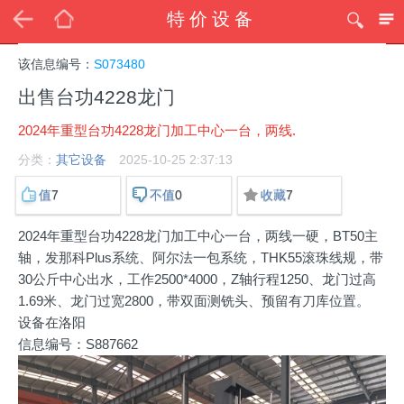
特价设备
该信息编号：
S073480
出售台功4228龙门
2024年重型台功4228龙门加工中心一台，两线.
分类：
其它设备
2025-10-25 2:37:13
7
0
7
值
不值
收藏
2024年重型台功4228龙门加工中心一台，两线一硬，BT50主
轴，发那科Plus系统、阿尔法一包系统，THK55滚珠线规，带
30公斤中心出水，工作2500*4000，Z轴行程1250、龙门过高
1.69米、龙门过宽2800，带双面测铣头、预留有刀库位置。
设备在洛阳
信息编号：S887662