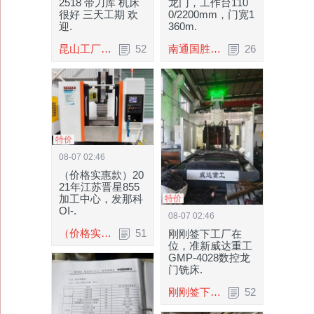
2518 带刀库 机床
龙门，工作台110
很好 三天工期 欢
0/2200mm，门宽1
迎.
360m.
昆山工厂刚买一台2518 带刀库 机床很好 三.
52
南通国胜2213数控龙门，工作台1100/2200mm.
26
特价
08-07 02:46
（价格实惠款）20
21年江苏晋星855
加工中心，发那科
特价
OI-.
08-07 02:46
（价格实惠款）2021年江苏晋星855加工中心.
51
刚刚签下工厂在
位，准新威达重工
GMP-4028数控龙
门铣床.
刚刚签下工厂在位，准新威达重工GMP-4028数.
52