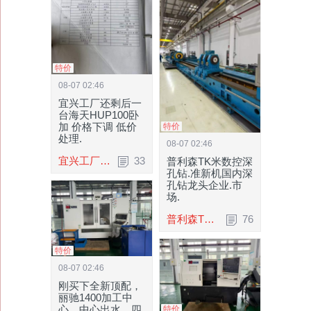
特价
08-07 02:46
宜兴工厂还剩后一
台海天HUP100卧
加 价格下调 低价
特价
处理.
08-07 02:46
宜兴工厂还剩后一台海天HUP100卧加 价格下.
33
普利森TK米数控深
孔钻.准新机国内深
孔钻龙头企业.市
场.
普利森TK米数控深孔钻.准新机国内深孔钻龙.
76
特价
08-07 02:46
刚买下全新顶配，
丽驰1400加工中
心，中心出水，四
特价