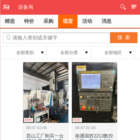
设备淘
精选
特价
采购
现货
活动
消息
全部类别
全部分类
全部地区
特价
特价
08-07 02:46
08-07 02:46
昆山工厂刚买一台
南通国胜2213数控