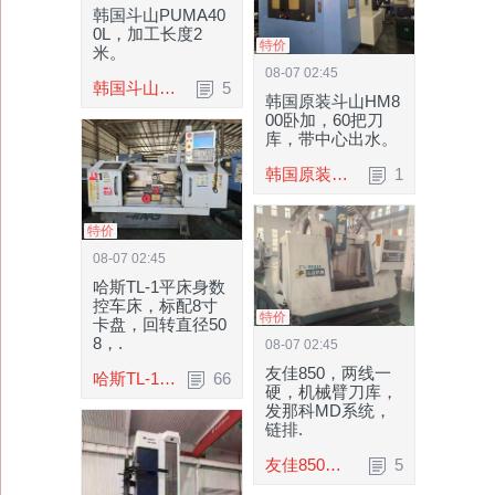
韩国斗山PUMA40
0L，加工长度2
特价
米。
08-07 02:45
韩国斗山PUMA400L，加工长度2米。信息编号.
5
韩国原装斗山HM8
00卧加，60把刀
库，带中心出水。
韩国原装斗山HM800卧加，60把刀库，带中心.
1
特价
08-07 02:45
哈斯TL-1平床身数
控车床，标配8寸
特价
卡盘，回转直径50
8，.
08-07 02:45
友佳850，两线一
哈斯TL-1平床身数控车床，标配8寸卡盘，回.
66
硬，机械臂刀库，
发那科MD系统，
链排.
友佳850，两线一硬，机械臂刀库，发那科MD.
5