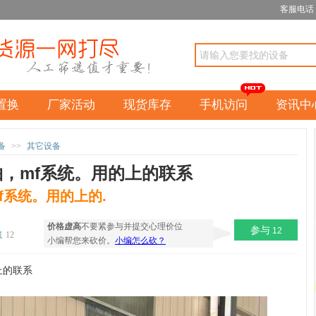
客服电话：1
置换
厂家活动
现货库存
手机访问
资讯中
备
>>
其它设备
轴，mf系统。用的上的联系
f系统。用的上的.
价格虚高
不要紧参与并提交心理价位
参与
12
藏
12
小编帮您来砍价。
小编怎么砍？
上的联系