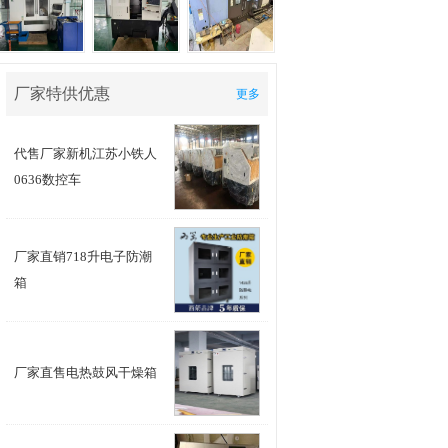
厂家特供优惠
更多
代售厂家新机江苏小铁人
0636数控车
4米芜湖立车
厂家直销718升电子防潮
箱
10米轧辊磨床
重型双刀架
厂家直售电热鼓风干燥箱
采购800吨八米折弯机
求购一台4米或5米立车