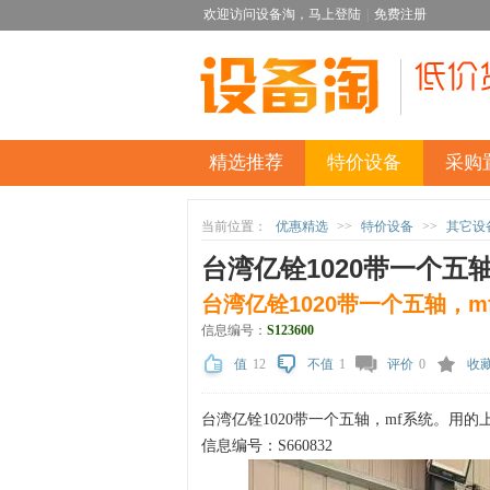
欢迎访问设备淘，
马上登陆
|
免费注册
精选推荐
特价设备
采购
当前位置：
优惠精选
>>
特价设备
>>
其它设
台湾亿铨1020带一个五
台湾亿铨1020带一个五轴，m
信息编号：
S123600
值
12
不值
1
评价
0
收
台湾亿铨1020带一个五轴，mf系统。用的
信息编号：S660832