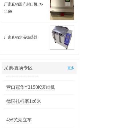
厂家直销国产封口机PX-
1109
便宜处理同款三台数控车床
求购一台国产30吨左右的转塔冲
床
厂家直销水浴振荡器
求购数控龙门铣
营口冠华Y3150K滚齿机
采购/置换专区
更多
德国扎棍磨1x6米
4米芜湖立车
10米轧辊磨床
重型双刀架