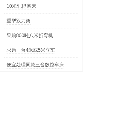
采购800吨八米折弯机
求购一台4米或5米立车
便宜处理同款三台数控车床
求购一台国产30吨左右的转塔冲
床
求购数控龙门铣
营口冠华Y3150K滚齿机
德国扎棍磨1x6米