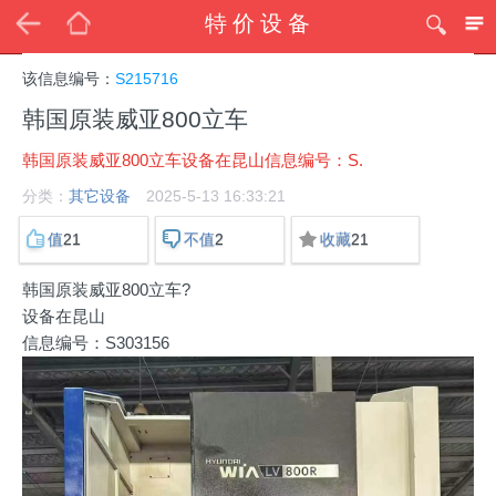
特价设备
该信息编号：
S215716
韩国原装威亚800立车
韩国原装威亚800立车设备在昆山信息编号：S.
分类：
其它设备
2025-5-13 16:33:21
21
2
21
值
不值
收藏
韩国原装威亚800立车?
设备在昆山
信息编号：S303156