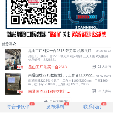
猜您喜欢
昆山工厂刚买一台2518 带刀库 机床很好 三天工期 欢迎.
08-07 02:46
昆山工厂刚买一台2518 带刀库 机床很好 三天工期 欢迎捡漏
信息编号：S226621
昆山工厂刚买一台2518 带刀库 机床很好 三.
52 人参与
特价
南通国胜2213数控龙门，工作台1100/2200mm，门宽1360m.
08-07 02:46
南通国胜2213数控龙门，工作台1100/2200mm，门宽1360m
m，过门高1250mm，三轴行程.X/Y/Z，2000/.
南通国胜2213数控龙门，工作台1100/2200mm.
26 人参与
特价
更多相关内容
Hot
Hot
Hot
寻合作伙伴
发布爆料
联系我们
网友评论