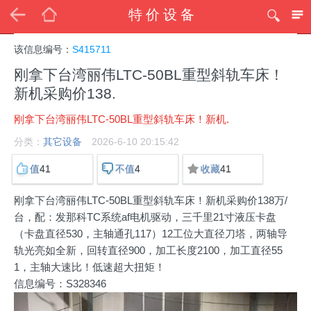
特价设备
该信息编号：
S415711
刚拿下台湾丽伟LTC-50BL重型斜轨车床！
新机采购价138.
刚拿下台湾丽伟LTC-50BL重型斜轨车床！新机.
分类：
其它设备
2026-6-10 20:15:42
41
4
41
值
不值
收藏
刚拿下台湾丽伟LTC-50BL重型斜轨车床！新机采购价138万/
台，配：发那科TC系统af电机驱动，三千里21寸液压卡盘
（卡盘直径530，主轴通孔117）12工位大直径刀塔，两轴导
轨光亮如全新，回转直径900，加工长度2100，加工直径55
1，主轴大速比！低速超大扭矩！
信息编号：S328346