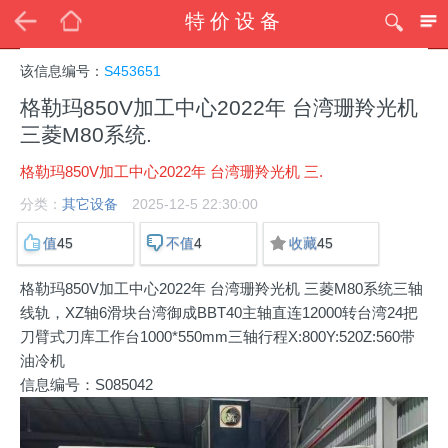
特价设备
该信息编号：
S453651
格勒玛850V加工中心2022年 台湾珊羚光机
三菱M80系统.
格勒玛850V加工中心2022年 台湾珊羚光机 三.
分类：
其它设备
2025-12-5 22:30:00
45
4
45
值
不值
收藏
格勒玛850V加工中心2022年 台湾珊羚光机 三菱M80系统三轴
线轨，XZ轴6滑块台湾御成BBT40主轴直连12000转台湾24把
刀臂式刀库工作台1000*550mm三轴行程X:800Y:520Z:560带
油冷机
信息编号：S085042