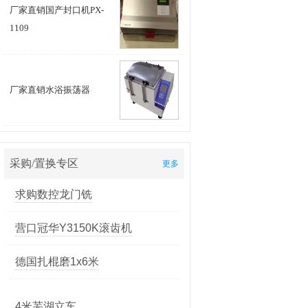
厂家直销国产封口机PX-
求购一台4米或5米立车
1109
便宜处理同款三台数控车床
求购一台国产30吨左右的转塔冲
厂家直销水浴振荡器
床
求购数控龙门铣
采购/置换专区
更多
营口冠华Y3150K滚齿机
德国扎棍磨1x6米
4米芜湖立车
10米轧辊磨床