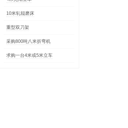
重型双刀架
采购800吨八米折弯机
求购一台4米或5米立车
便宜处理同款三台数控车床
求购一台国产30吨左右的转塔冲
床
求购数控龙门铣
营口冠华Y3150K滚齿机
德国扎棍磨1x6米