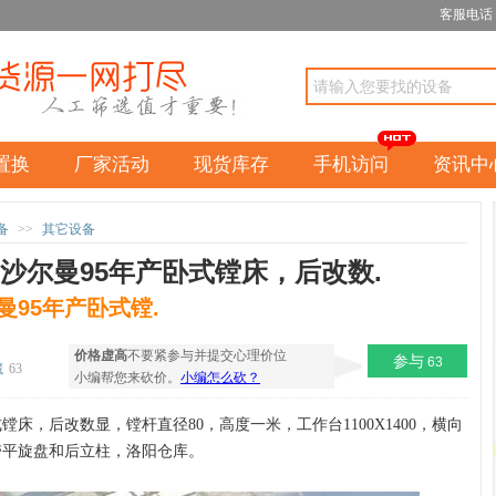
客服电话：1
置换
厂家活动
现货库存
手机访问
资讯中
备
>>
其它设备
沙尔曼95年产卧式镗床，后改数.
95年产卧式镗.
价格虚高
不要紧参与并提交心理价位
参与
63
藏
63
小编帮您来砍价。
小编怎么砍？
床，后改数显，镗杆直径80，高度一米，工作台1100X1400，横向
5，带平旋盘和后立柱，洛阳仓库。