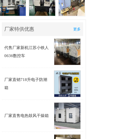
厂家特供优惠
更多
代售厂家新机江苏小铁人
0636数控车
厂家直销718升电子防潮
4米芜湖立车
箱
10米轧辊磨床
重型双刀架
厂家直售电热鼓风干燥箱
采购800吨八米折弯机