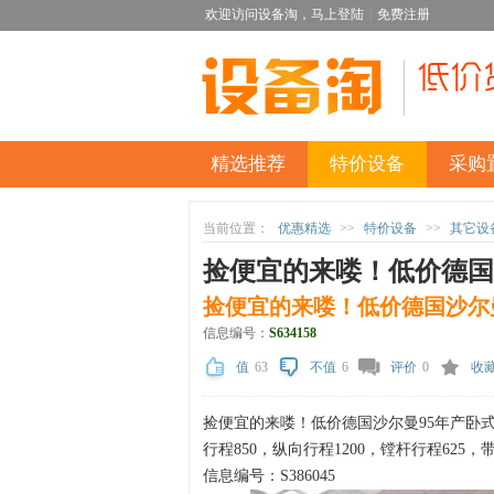
欢迎访问设备淘，
马上登陆
|
免费注册
精选推荐
特价设备
采购
当前位置：
优惠精选
>>
特价设备
>>
其它设
捡便宜的来喽！低价德国
捡便宜的来喽！低价德国沙尔曼
信息编号：
S634158
值
63
不值
6
评价
0
收
捡便宜的来喽！低价德国沙尔曼95年产卧式镗
行程850，纵向行程1200，镗杆行程62
信息编号：S386045