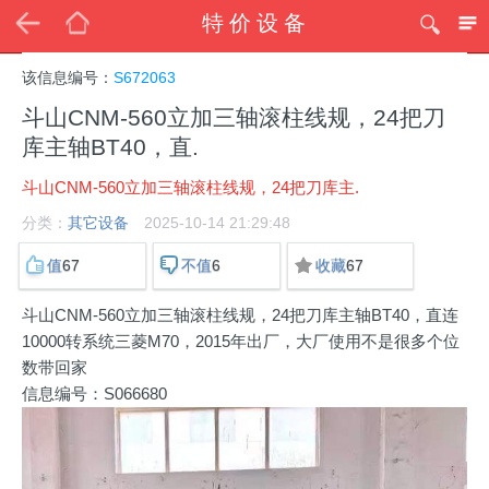
特价设备
该信息编号：
S672063
斗山CNM-560立加三轴滚柱线规，24把刀
库主轴BT40，直.
斗山CNM-560立加三轴滚柱线规，24把刀库主.
分类：
其它设备
2025-10-14 21:29:48
67
6
67
值
不值
收藏
斗山CNM-560立加三轴滚柱线规，24把刀库主轴BT40，直连
10000转系统三菱M70，2015年出厂，大厂使用不是很多个位
数带回家
信息编号：S066680