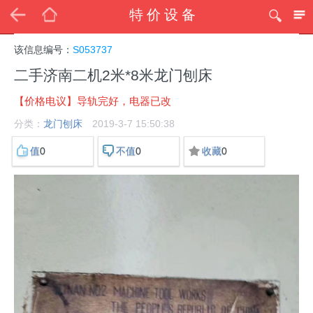
特价设备
该信息编号：
S053737
二手济南二机2米*8米龙门刨床
【价格电议】导轨完好，电器已改
分类：
龙门刨床
2019-3-7 15:50:38
0
0
0
值
不值
收藏