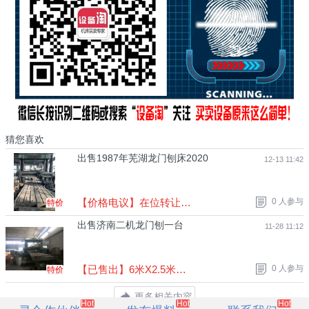
猜您喜欢
出售1987年芜湖龙门刨床2020
12-13 11:42
【价格电议】在位转让出售，可以试车，2X6米 ，价格合适有意向的联系
0 人参与
特价
出售济南二机龙门刨一台
11-28 11:12
【已售出】6米X2.5米，1998年 机 ，现在位处理 ，看上的联系。
0 人参与
特价
更多相关内容
Hot
Hot
Hot