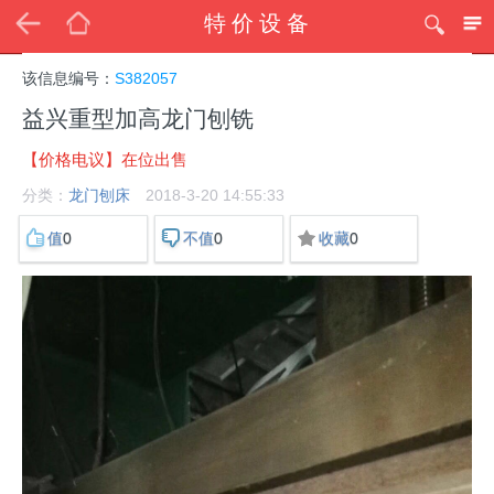
特价设备
该信息编号：
S382057
益兴重型加高龙门刨铣
【价格电议】在位出售
分类：
龙门刨床
2018-3-20 14:55:33
0
0
0
值
不值
收藏