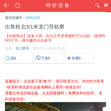
特价设备
该信息编号：
S441426
出售桂北3/1米龙门导轨磨
【价格电议】设备少用、在位正常使用随时可以试机、使用时
间5个月、感兴趣的点击参与
分类：
龙门磨床
2017-11-14 16:01:41
0
0
0
值
不值
收藏
温馨提示：点击最下面“参与”，填写联系方式，等待对方联系
~联系时请说是在设备淘网站上看到~谢谢合作!
需要出售或采购设备，点击我要爆料！免费发布你想买、 卖
的设备信息~