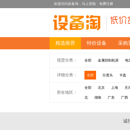
欢迎访问设备淘，
马上登陆
|
免费注册
精选推荐
特价设备
采购
现货分类：
全部
金属切削机床
电
详细分类：
全部
分度头
卡盘
全部
北京
上海
天
所在地区：
北
湖南
广东
广西
诚