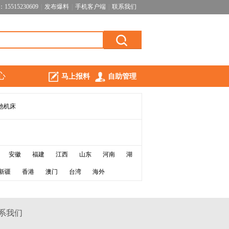
5515230609
|
发布爆料
|
手机客户端
|
联系我们
心
马上报料
自助管理
他机床
安徽
福建
江西
山东
河南
湖
新疆
香港
澳门
台湾
海外
系我们