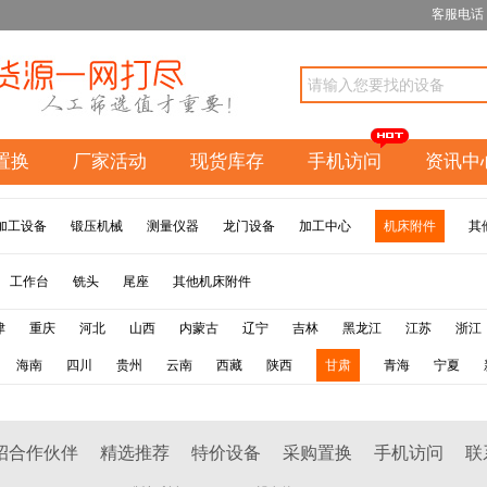
客服电话：1
置换
厂家活动
现货库存
手机访问
资讯中
加工设备
锻压机械
测量仪器
龙门设备
加工中心
机床附件
其
工作台
铣头
尾座
其他机床附件
津
重庆
河北
山西
内蒙古
辽宁
吉林
黑龙江
江苏
浙江
海南
四川
贵州
云南
西藏
陕西
甘肃
青海
宁夏
招合作伙伴
精选推荐
特价设备
采购置换
手机访问
联