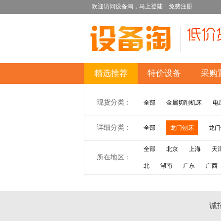
欢迎访问设备淘，
马上登陆
|
免费注册
精选推荐
特价设备
采购
现货分类：
全部
金属切削机床
电
详细分类：
全部
龙门刨床
龙门
全部
北京
上海
天
所在地区：
北
湖南
广东
广西
诚