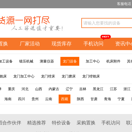
客服电话：1
置换
厂家活动
现货库存
手机访问
资讯中
加工设备
锻压机械
测量仪器
龙门设备
加工中心
机床附件
其
铣床
龙门加工中心
龙门镗床
龙门磨床
龙门镗铣床
津
重庆
河北
山西
内蒙古
辽宁
吉林
黑龙江
江苏
浙江
海南
四川
贵州
云南
西藏
陕西
甘肃
青海
宁夏
招合作伙伴
精选推荐
特价设备
采购置换
手机访问
联