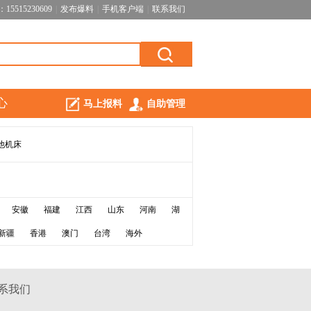
5515230609
|
发布爆料
|
手机客户端
|
联系我们
心
马上报料
自助管理
他机床
安徽
福建
江西
山东
河南
湖
新疆
香港
澳门
台湾
海外
系我们