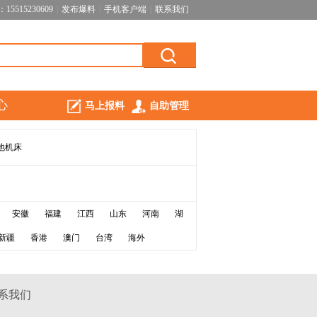
5515230609
|
发布爆料
|
手机客户端
|
联系我们
心
马上报料
自助管理
他机床
安徽
福建
江西
山东
河南
湖
新疆
香港
澳门
台湾
海外
系我们