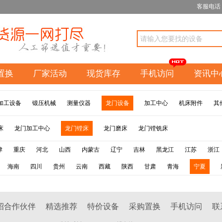
客服电话：1
置换
厂家活动
现货库存
手机访问
资讯中
加工设备
锻压机械
测量仪器
龙门设备
加工中心
机床附件
其
床
龙门加工中心
龙门镗床
龙门磨床
龙门镗铣床
津
重庆
河北
山西
内蒙古
辽宁
吉林
黑龙江
江苏
浙江
海南
四川
贵州
云南
西藏
陕西
甘肃
青海
宁夏
招合作伙伴
精选推荐
特价设备
采购置换
手机访问
联