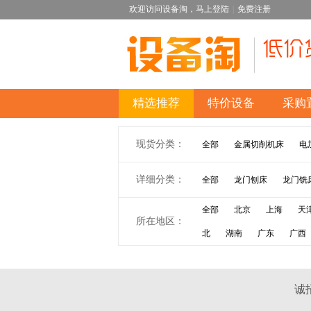
欢迎访问设备淘，
马上登陆
|
免费注册
精选推荐
特价设备
采购
现货分类：
全部
金属切削机床
电
详细分类：
全部
龙门刨床
龙门铣
全部
北京
上海
天
所在地区：
北
湖南
广东
广西
诚