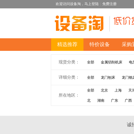
欢迎访问设备淘，
马上登陆
|
免费注册
精选推荐
特价设备
采购
现货分类：
全部
金属切削机床
电
详细分类：
全部
龙门刨床
龙门铣
全部
北京
上海
天
所在地区：
北
湖南
广东
广西
诚