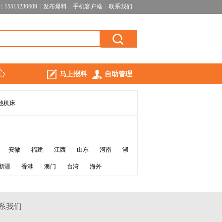
5515230609
|
发布爆料
|
手机客户端
|
联系我们
心
马上报料
自助管理
他机床
安徽
福建
江西
山东
河南
湖
新疆
香港
澳门
台湾
海外
系我们