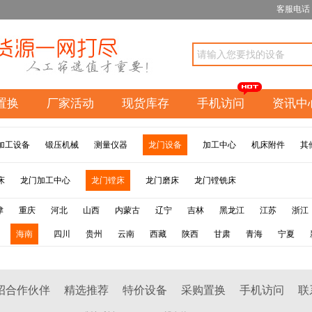
客服电话：1
置换
厂家活动
现货库存
手机访问
资讯中
加工设备
锻压机械
测量仪器
龙门设备
加工中心
机床附件
其
床
龙门加工中心
龙门镗床
龙门磨床
龙门镗铣床
津
重庆
河北
山西
内蒙古
辽宁
吉林
黑龙江
江苏
浙江
海南
四川
贵州
云南
西藏
陕西
甘肃
青海
宁夏
招合作伙伴
精选推荐
特价设备
采购置换
手机访问
联